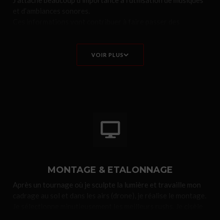
J’attache beaucoup d’importance à l’utilisation de musiques
et d’ambiances sonores.
Ces informations vont contribuer à faire passer des
émotions
et à rendre la vidéo plus immersive et donc plus agréable à
regarder.
VOIR PLUS
MONTAGE & ETALONNAGE
Après un tournage où je sculpte la lumière et travaille mon
cadrage au sol et dans les airs (drone), je réalise le montage.
Je sélectionne minutieusement les meilleurs rushs. Je cisèle
et assemble les plans pour donner vie au film. J’étalonne en