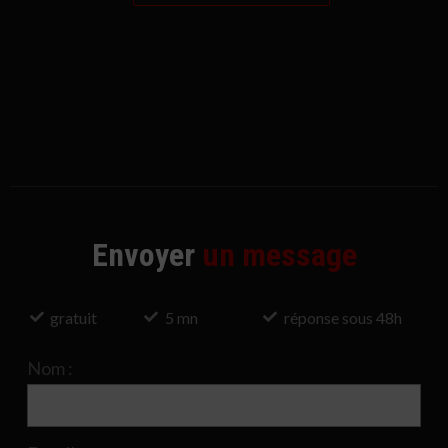
Envoyer
un message
gratuit
5 mn
réponse sous 48h
Nom :