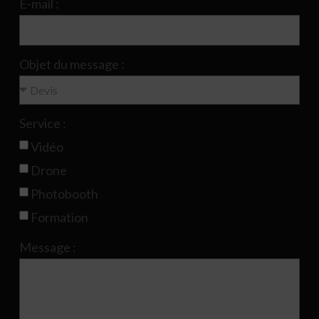
E-mail :
Objet du message :
Service :
Vidéo
Drone
Photobooth
Formation
Message :