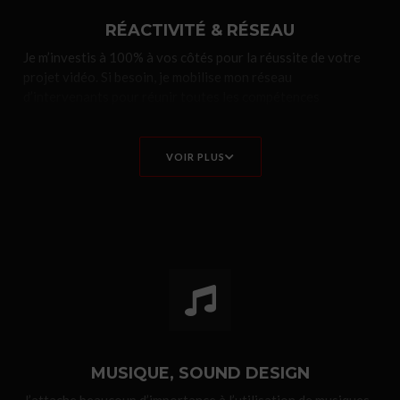
RÉACTIVITÉ & RÉSEAU​
Je m’investis à 100% à vos côtés pour la réussite de votre
projet vidéo. Si besoin, je mobilise mon réseau
d’intervenants pour réunir toutes les compétences
nécessaires à la production de votre film : Drone FPV,
Motion designers, Voix off…
VOIR PLUS
MUSIQUE, SOUND DESIGN