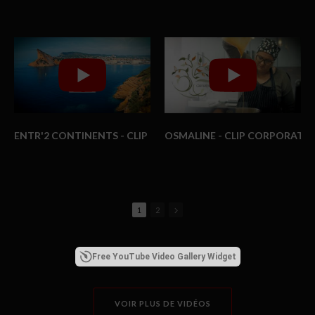
ENTR'2 CONTINENTS - CLIP CORPORATE
OSMALINE - CLIP CORPORATE
1
2
Free YouTube Video Gallery Widget
VOIR PLUS DE VIDÉOS