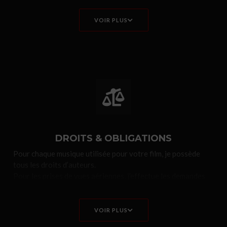
affinant les couleurs de l’image. Je crée des effets visuels au
service du sens.
VOIR PLUS
DROITS & OBLIGATIONS
Pour chaque musique utilisée pour votre film, je possède
tous les droits d’auteurs.
Pour les prises de vues aériennes, j’effectue les demandes
d’autorisations auprès des autorités compétentes
(Préfectures, aérodromes, bases militaires…).
VOIR PLUS